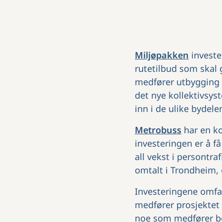
Miljøpakken
invester
rutetilbud som skal 
medfører utbygging a
det nye kollektivsys
inn i de ulike bydele
Metrobuss
har en k
investeringen er å få
all vekst i persontr
omtalt i Trondheim,
Investeringene omfat
medfører prosjektet 
noe som medfører beh