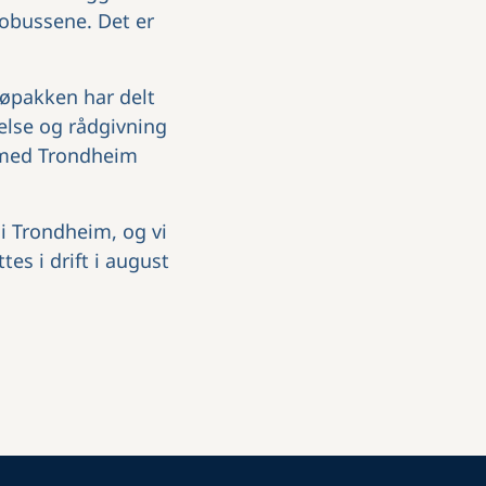
robussene. Det er
jøpakken har delt
else og rådgivning
t med Trondheim
 i Trondheim, og vi
es i drift i august