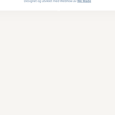
Designet og utviklet med Webflow av
We Made
Design By
OwlsTech