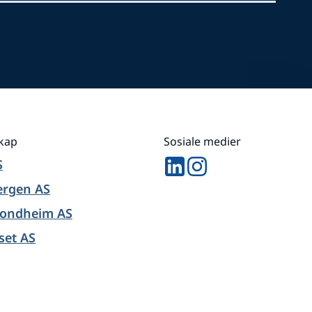
skap
Sosiale medier
S
ergen AS
rondheim AS
set AS