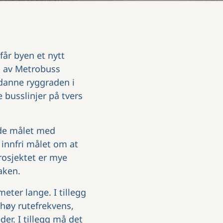
får byen et nytt
n av Metrobuss
 danne ryggraden i
 busslinjer på tvers
ede målet med
å innfri målet om at
Prosjektet er mye
aken.
eter lange. I tillegg
 høy rutefrekvens,
er. I tillegg må det