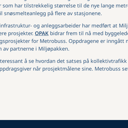
 som har tilstrekkelig størrelse til de nye lange met
til snøsmelteanlegg på flere av stasjonene.
nfrastruktur- og anleggsarbeider har medført at Mil
ere prosjekter.
OPAK
bidrar frem til nå med byggeled
ngsprosjekter for Metrobuss. Oppdragene er inngåt
av partnerne i Miljøpakken.
teressant å se hvordan det satses på kollektivtrafikk
 oppdragsgiver når prosjektmålene sine. Metrobuss sett