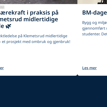
PAK
Bærekraft i praksis på
BM-dage
metsrud midlertidige
Bygg og milj
le 🌿
gjennomført 
studenter. Det
ektledelse på Klemetsrud midlertidige
 - et prosjekt med ombruk og gjenbruk!
er
Les mer