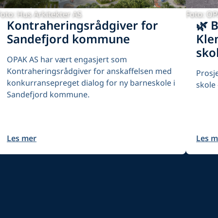
Foto: Hus Arkitekter AS
Foto: O
Kontraheringsrådgiver for
🌿 
Sandefjord kommune
Kle
sko
OPAK AS har vært engasjert som
Kontraheringsrådgiver for anskaffelsen med
Prosj
konkurransepreget dialog for ny barneskole i
skole
Sandefjord kommune.
Les mer
Les m