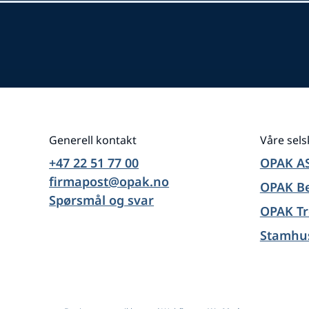
Generell kontakt
Våre sel
+47 22 51 77 00
OPAK A
firmapost@opak.no
OPAK B
Spørsmål og svar
OPAK T
Stamhu