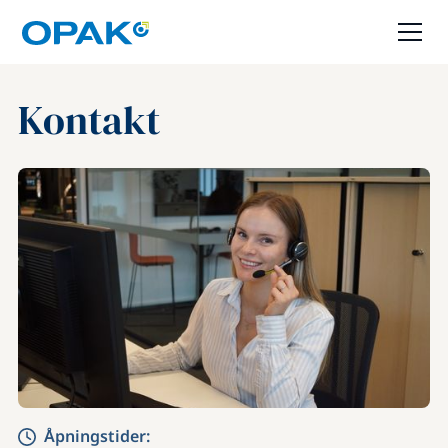
Kontakt
Åpningstider: