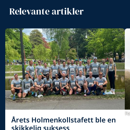
Relevante artikler
Fo
Årets Holmenkollstafett ble en
skikkelig suksess