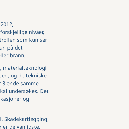
:2012,
orskjellige nivåer,
trollen som kun ser
kun på det
ller brann.
k, materialteknologi
sen, og de tekniske
er 3 er de samme
kal undersøkes. Det
ikasjoner og
l. Skadekartlegging,
 er de vanligste.