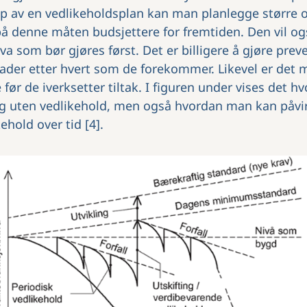
lp av en vedlikeholdsplan kan man planlegge større 
å denne måten budsjettere for fremtiden. Den vil o
 hva som bør gjøres først. Det er billigere å gjøre prev
kader etter hvert som de forekommer. Likevel er det
 før de iverksetter tiltak. I figuren under vises det h
 seg uten vedlikehold, men også hvordan man kan på
ehold over tid [4].