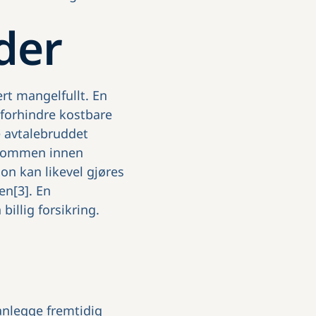
der
ert mangelfullt. En
t forhindre kostbare
e avtalebruddet
ndommen innen
on kan likevel gjøres
en[3]. En
billig forsikring.
anlegge fremtidig