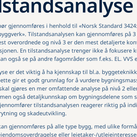
lstandsanalyse
bør gjennomføres i henhold til «Norsk Standard 3424
byggverk». Tilstandsanalysen kan gjennomføres på 3 f
est overordnede og nivå 3 er den mest detaljerte kon
sjonen. En tilstandsanalyse trenger ikke å fokusere 
an også se på andre fagområder som f.eks. EL. VVS e
se er det viktig å ha kjennskap til bl.a. byggeteknik
ette gir et godt grunnlag for å vurdere bygningsmas
skal gjøres en mer omfattende analyse på nivå 2 ell
 men også detaljkunnskap om bygningsdelene som s
gjennomfører tilstandsanalysen reagerer riktig på ind
tning og skadeutvikling.
kan gjennomføres på alle type bygg, med ulike formå
iendomsoverdragelse eller leietaker-/utleieinteresser