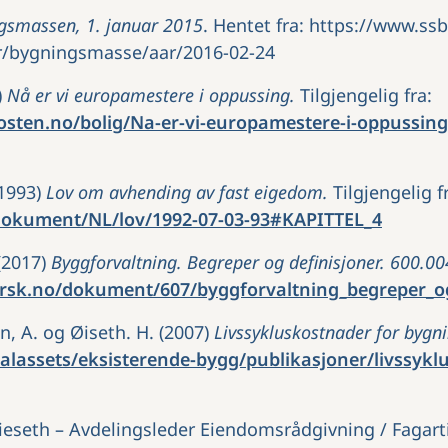
gsmassen, 1. januar 2015
. Hentet fra: https://www.ss
r/bygningsmasse/aar/2016-02-24
)
Nå er vi europamestere i oppussing.
Tilgjengelig fra:
osten.no/bolig/Na-er-vi-europamestere-i-oppussin
(1993)
Lov om avhending av fast eigedom.
Tilgjengelig f
/dokument/NL/lov/1992-07-03-93#KAPITTEL_4
 (2017)
Byggforvaltning. Begreper og definisjoner. 600.00
rsk.no/dokument/607/byggforvaltning_begreper_og
en, A. og Øiseth. H. (2007)
Livssykluskostnader for bygn
balassets/eksisterende-bygg/publikasjoner/livssykl
eseth – Avdelingsleder Eiendomsrådgivning / Fagarti