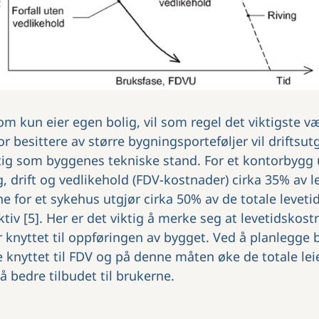
m kun eier egen bolig, vil som regel det viktigste væ
r besittere av større bygningsporteføljer vil driftsut
viktig som byggenes tekniske stand. For et kontorbygg
ng, drift og vedlikehold (FDV-kostnader) cirka 35% av
for et sykehus utgjør cirka 50% av de totale leveti
ktiv [5]. Her er det viktig å merke seg at levetidsko
knyttet til oppføringen av bygget. Ved å planlegge 
knyttet til FDV og på denne måten øke de totale lei
 å bedre tilbudet til brukerne.