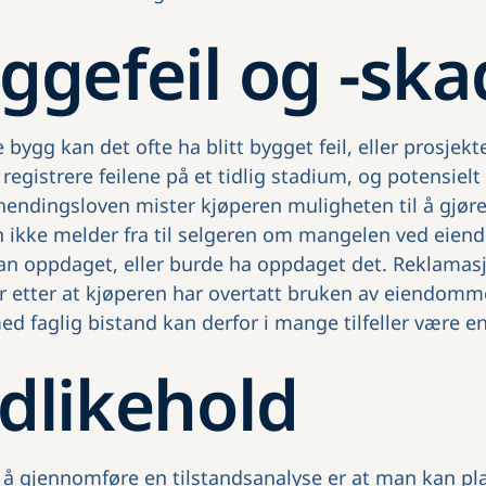
ggefeil og -ska
bygg kan det ofte ha blitt bygget feil, eller prosjekt
registrere feilene på et tidlig stadium, og potensiel
hendingsloven mister kjøperen muligheten til å gjør
 ikke melder fra til selgeren om mangelen ved eie
 han oppdaget, eller burde ha oppdaget det. Reklamasj
r etter at kjøperen har overtatt bruken av eiendomm
d faglig bistand kan derfor i mange tilfeller være en 
dlikehold
 å gjennomføre en tilstandsanalyse er at man kan pl