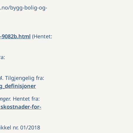
b.no/bygg-bolig-og-
g-9082b.html
(Hentet:
ra:
4
. Tilgjengelig fra:
_definisjoner
inger.
Hentet fra:
uskostnader-for-
kkel nr. 01/2018