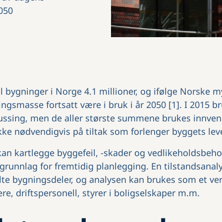
2050
ll bygninger i Norge 4.1 millioner, og ifølge Norske m
gsmasse fortsatt være i bruk i år 2050 [1]. I 2015 
pussing, men de aller største summene brukes innven
ke nødvendigvis på tiltak som forlenger byggets leve
kan kartlegge byggefeil, -skader og vedlikeholdsbeho
grunnlag for fremtidig planlegging. En tilstandsanaly
lte bygningsdeler, og analysen kan brukes som et ver
re, driftspersonell, styrer i boligselskaper m.m.