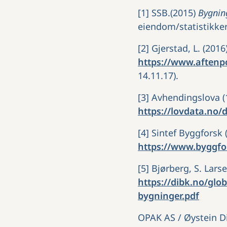
[1] SSB.(2015)
Bygnin
eiendom/statistikke
[2] Gjerstad, L. (2016
https://www.aftenp
14.11.17).
[3] Avhendingslova 
https://lovdata.no
[4] Sintef Byggforsk
https://www.byggfo
[5] Bjørberg, S. Lars
https://dibk.no/glo
bygninger.pdf
OPAK AS / Øystein Di