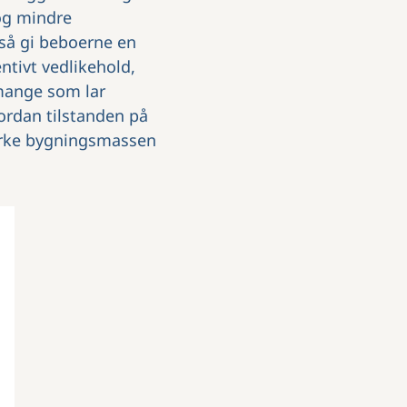
og mindre
gså gi beboerne en
entivt vedlikehold,
 mange som lar
vordan tilstanden på
virke bygningsmassen