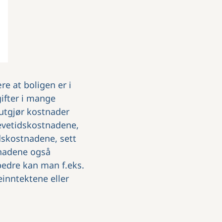
re at boligen er i
gifter i mange
 utgjør kostnader
 levetidskostnadene,
dskostnadene, sett
stnadene også
bedre kan man f.eks.
einntektene eller