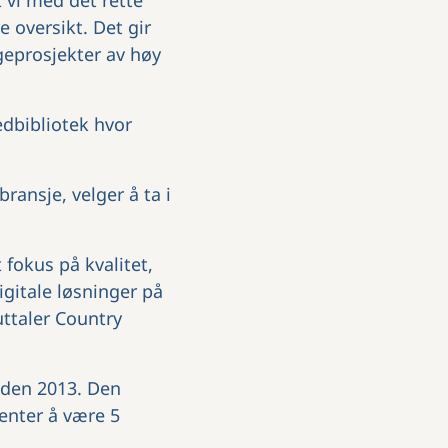
t vi med det rette
e oversikt. Det gir
geprosjekter av høy
edbibliotek hvor
ransje, velger å ta i
 fokus på kvalitet,
igitale løsninger på
uttaler Country
iden 2013. Den
venter å være 5