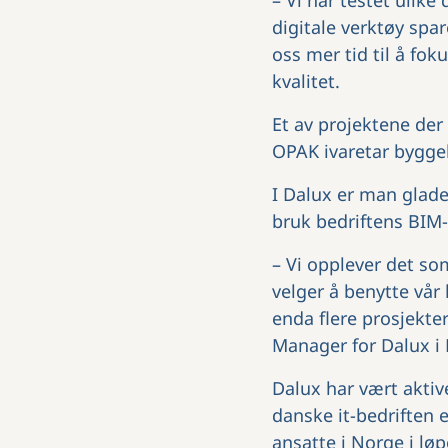
– Vi har testet ulike 
digitale verktøy spar
oss mer tid til å f
kvalitet.
Et av projektene der
OPAK ivaretar byggel
I Dalux er man glade
bruk bedriftens BIM-
– Vi opplever det som
velger å benytte vår 
enda flere prosjekte
Manager for Dalux i
Dalux har vært akti
danske it-bedriften 
ansatte i Norge i løp