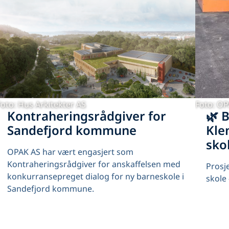
Foto: Hus Arkitekter AS
Foto: O
Kontraheringsrådgiver for
🌿 
Sandefjord kommune
Kle
sko
OPAK AS har vært engasjert som
Kontraheringsrådgiver for anskaffelsen med
Prosj
konkurransepreget dialog for ny barneskole i
skole
Sandefjord kommune.