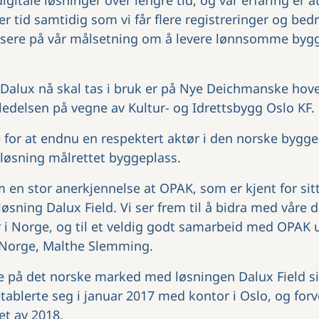
digitale løsninger over lengre tid, og vår erfaring er a
er tid samtidig som vi får flere registreringer og bedr
okusere på vår målsetning om å levere lønnsomme byg
 Dalux nå skal tas i bruk er på Nye Deichmanske hov
edelsen på vegne av Kultur- og Idrettsbygg Oslo KF.
 for at endnu en respektert aktør i den norske byggeb
løsning målrettet byggeplass.
 en stor anerkjennelse at OPAK, som er kjent for sitt
løsning Dalux Field. Vi ser frem til å bidra med våre d
r i Norge, og til et veldig godt samarbeid med OPAK 
 Norge, Malthe Slemming.
ve på det norske marked med løsningen Dalux Field s
etablerte seg i januar 2017 med kontor i Oslo, og for
et av 2018.