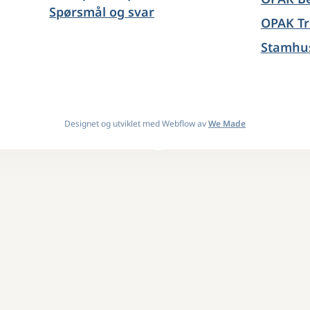
Spørsmål og svar
OPAK T
Stamhu
Designet og utviklet med Webflow av
We Made
Design By
OwlsTech