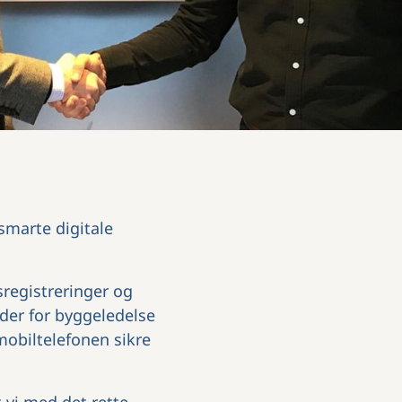
smarte digitale
registreringer og
der for byggeledelse
 mobiltelefonen sikre