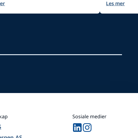
er
Les mer
skap
Sosiale medier
S
ergen AS