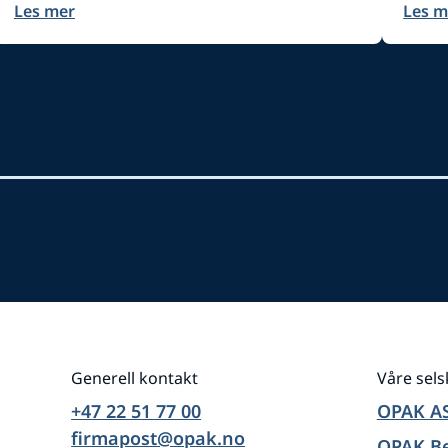
Les mer
Les m
Generell kontakt
Våre sel
+47 22 51 77 00
OPAK A
firmapost@opak.no
OPAK B