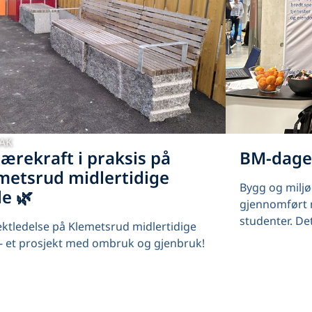
PAK
Bærekraft i praksis på
BM-dage
metsrud midlertidige
Bygg og milj
le 🌿
gjennomført 
studenter. Det
ektledelse på Klemetsrud midlertidige
 - et prosjekt med ombruk og gjenbruk!