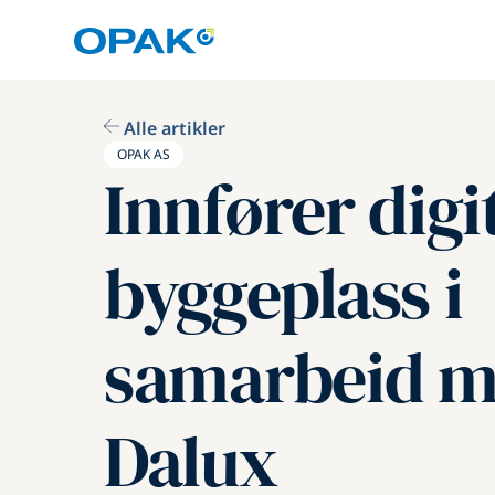
Alle artikler
OPAK AS
Innfører digi
byggeplass i
samarbeid 
Dalux