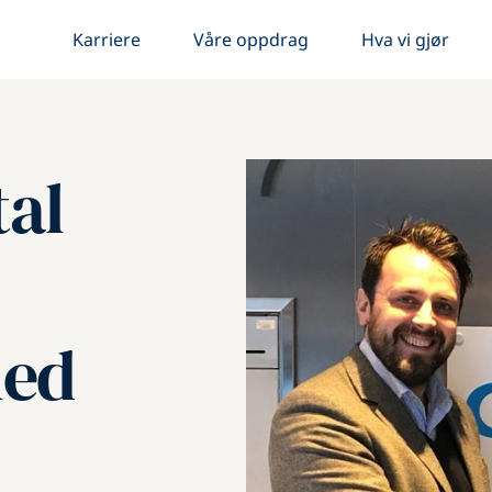
Karriere
Våre oppdrag
Hva vi gjør
tal
med