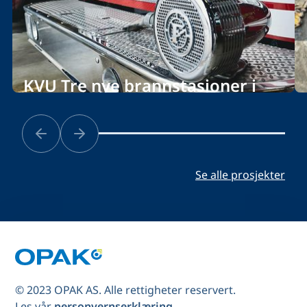
KVU Tre nye brannstasjoner i
Bærum kommune
Se alle prosjekter
© 2023 OPAK AS. Alle rettigheter reservert.
Les vår
personvernserklæring