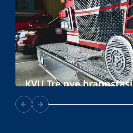
KVU Tre nye brannstasj
Bærum kommune