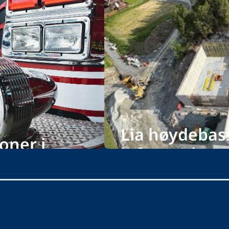
Lia høydebas
oner i
infrastruktur
Foto: Aud Røsbjørgen, Veidekke En