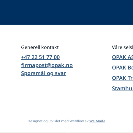
Generell kontakt
Våre sel
+47 22 51 77 00
OPAK A
firmapost@opak.no
OPAK B
Spørsmål og svar
OPAK T
Stamhu
Designet og utviklet med Webflow av
We Made
Design By
OwlsTech