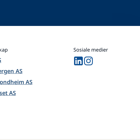
skap
Sosiale medier
S
ergen AS
rondheim AS
set AS