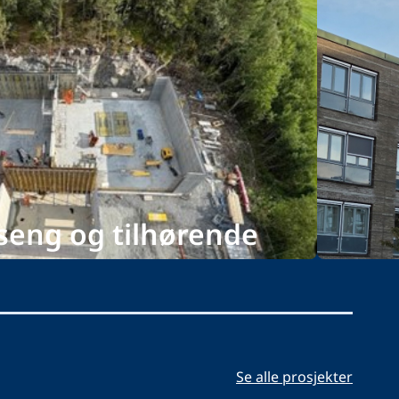
seng og tilhørende
Fre
treprenør
Se alle prosjekter