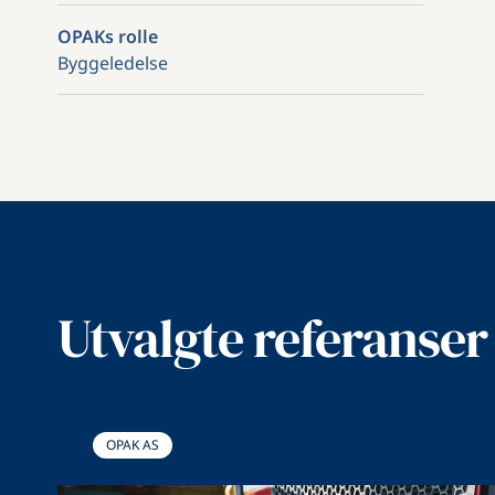
OPAKs rolle
Byggeledelse
Utvalgte referanser
OPAK AS