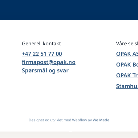
Generell kontakt
Våre sel
+47 22 51 77 00
OPAK A
firmapost@opak.no
OPAK B
Spørsmål og svar
OPAK T
Stamhu
Designet og utviklet med Webflow av
We Made
Design By
OwlsTech