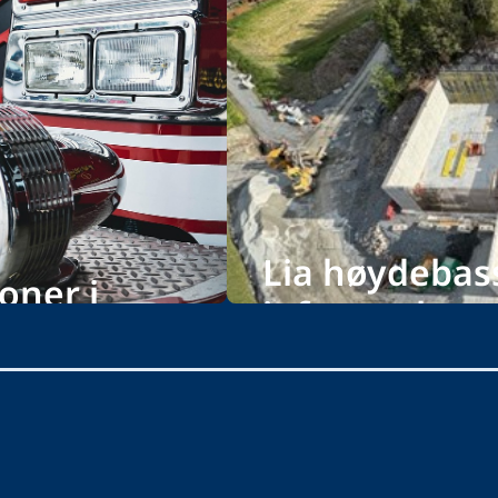
Lia høydebas
oner i
infrastruktur
Foto: Aud Røsbjørgen, Veidekke En