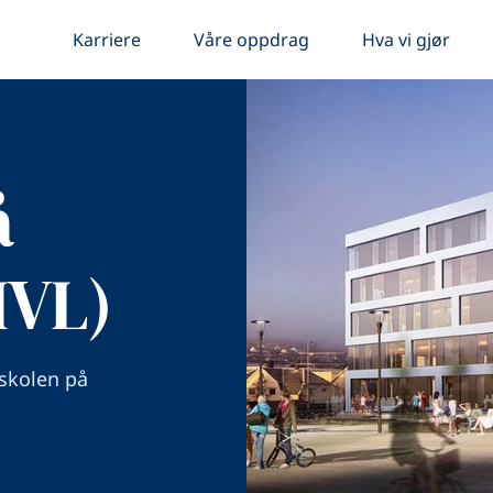
Karriere
Våre oppdrag
Hva vi gjør
å
HVL)
gskolen på