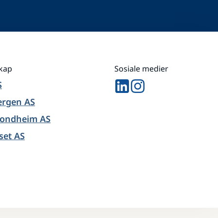
skap
Sosiale medier
S
ergen AS
rondheim AS
set AS