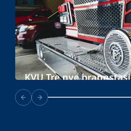
KVU Tre nye brannstasj
Bærum kommune