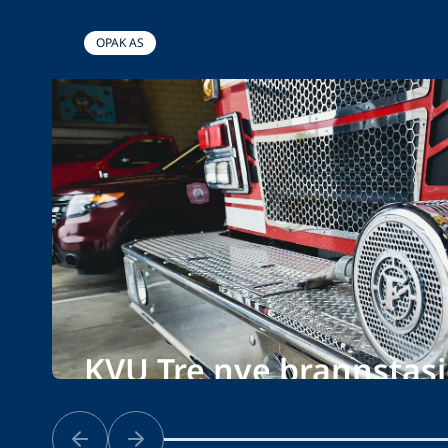
OPAK AS
KVU Tre nye brannstasj
Bærum kommune