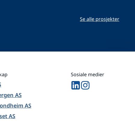
Se alle prosjekter
skap
Sosiale medier
S
ergen AS
rondheim AS
set AS