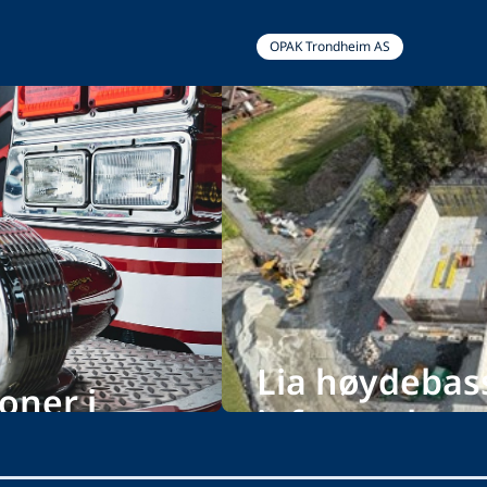
OPAK Trondheim AS
Lia høydebas
oner i
infrastruktur
Foto: Aud Røsbjørgen, Veidekke En