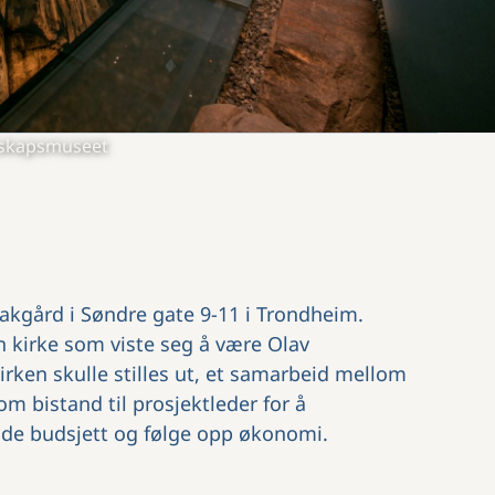
nskapsmuseet
bakgård i Søndre gate 9-11 i Trondheim.
n kirke som viste seg å være Olav
rken skulle stilles ut, et samarbeid mellom
om bistand til prosjektleder for å
ide budsjett og følge opp økonomi.