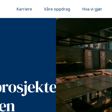
Karriere
Våre oppdrag
Hva vi gjør
rosjektet
en