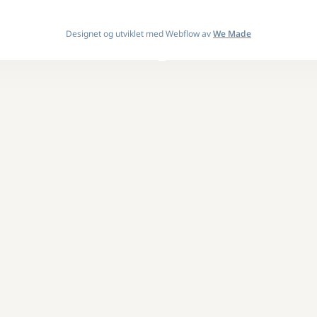
Designet og utviklet med Webflow av
We Made
Design By
OwlsTech