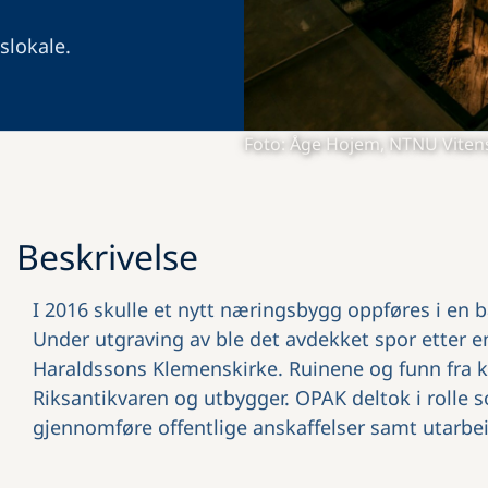
slokale.
Foto: Åge Hojem, NTNU Vite
Beskrivelse
I 2016 skulle et nytt næringsbygg oppføres i en 
Under utgraving av ble det avdekket spor etter e
Haraldssons Klemenskirke. Ruinene og funn fra ki
Riksantikvaren og utbygger. OPAK deltok i rolle s
gjennomføre offentlige anskaffelser samt utarbe