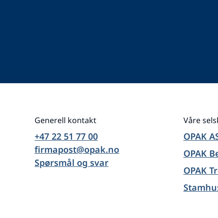
Generell kontakt
Våre sel
+47 22 51 77 00
OPAK A
firmapost@opak.no
OPAK B
Spørsmål og svar
OPAK T
Stamhu