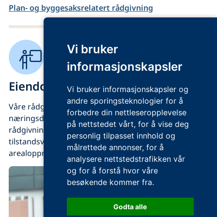
Plan- og byggesaksrelatert rådgivning
Vi bruker
informasjonskapsler
Eiendomsrådgivning
Vi bruker informasjonskapsler og
andre sporingsteknologier for å
Våre rådgivere bistår boligselskaper og
forbedre din nettleseropplevelse
næringsdrivende med et bredt spekter av
på nettstedet vårt, for å vise deg
rådgivningstjenester innen verdi- og
personlig tilpasset innhold og
tilstandsvurdering, leietakers vedlikeholdsplikt og
målrettede annonser, for å
arealoppmåling.
analysere nettstedstrafikken vår
og for å forstå hvor våre
besøkende kommer fra.
Godta alle