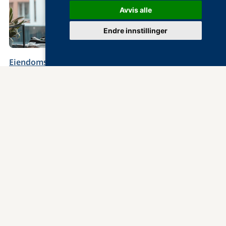
Avvis alle
Endre innstillinger
Eiendomsrådgivning
Energi- og bærekraftsrådgivning
Tilstandsvurdering
Verdivurdering
Arealberegning
Leietakers vedlikeholdsplikt
© 2023 OPAK AS. Alle rettigheter reservert.
Les vår
personvernserklæring