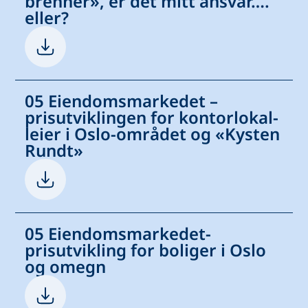
brenner», er det mitt ansvar….
eller?
05 Eiendomsmarkedet –
prisutviklingen for kontorlokal-
leier i Oslo-området og «Kysten
Rundt»
05 Eiendomsmarkedet-
prisutvikling for boliger i Oslo
og omegn